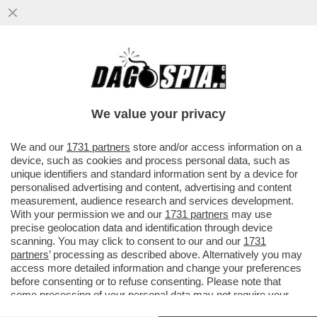
COME MAI GIORGIA MELONI HA DECISO
SOLO ORA DI LIBERARSI DI DANIELA
SANTANCHE, VISTO CHE...
We value your privacy
VAI ALL'ARTICOLO
We and our
1731 partners
store and/or access information on a
device, such as cookies and process personal data, such as
unique identifiers and standard information sent by a device for
personalised advertising and content, advertising and content
measurement, audience research and services development.
With your permission we and our
1731 partners
may use
precise geolocation data and identification through device
scanning. You may click to consent to our and our
1731
partners
’ processing as described above. Alternatively you may
access more detailed information and change your preferences
before consenting or to refuse consenting. Please note that
some processing of your personal data may not require your
consent, but you have a right to object to such processing. Your