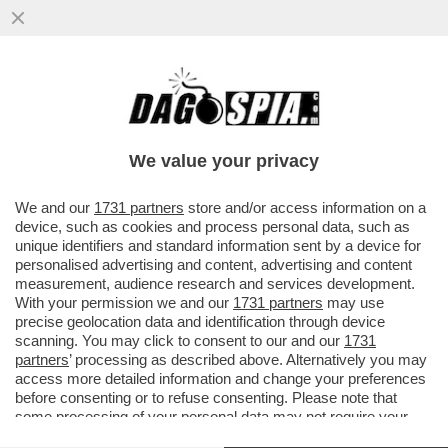
We value your privacy
We and our
1731 partners
store and/or access information on a
device, such as cookies and process personal data, such as
unique identifiers and standard information sent by a device for
personalised advertising and content, advertising and content
measurement, audience research and services development.
With your permission we and our
1731 partners
may use
precise geolocation data and identification through device
scanning. You may click to consent to our and our
1731
partners
’ processing as described above. Alternatively you may
access more detailed information and change your preferences
before consenting or to refuse consenting. Please note that
some processing of your personal data may not require your
CIAK MI GIRA -
BOTTE DA ORBI TRA
consent, but you have a right to object to such processing. Your
IL “NAPOLEON” DI RIDLEY SCOTT CON JOAQUIN