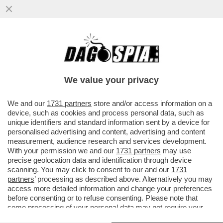
“SIETE TAAAANTO CARUUUUCCI” - QUINDICI MINUTI
DI APPLAUSI PER IL RITORNO A TEATRO DI ANNA
MARCHESINI - L’ATTRICE E’ STATA ACCLAMATA AL
We value your privacy
TEATRO ARGENTINA DI ROMA PER IL READING DEL
SUO TESTO “CIRINO E MARILDA NON SI PUÒ FARE”
We and our
1731 partners
store and/or access information on a
device, such as cookies and process personal data, such as
GUARDA LA FOTOGALLERY
8 GEN 2015 14:53
unique identifiers and standard information sent by a device for
personalised advertising and content, advertising and content
Giuseppe Fantasia per "
il Foglio
"
measurement, audience research and services development.
With your permission we and our
1731 partners
may use
precise geolocation data and identification through device
scanning. You may click to consent to our and our
1731
partners
’ processing as described above. Alternatively you may
access more detailed information and change your preferences
before consenting or to refuse consenting. Please note that
some processing of your personal data may not require your
consent, but you have a right to object to such processing. Your