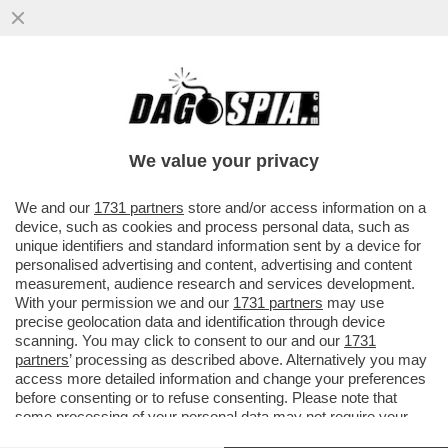
We value your privacy
We and our
1731 partners
store and/or access information on a
device, such as cookies and process personal data, such as
unique identifiers and standard information sent by a device for
personalised advertising and content, advertising and content
measurement, audience research and services development.
With your permission we and our
1731 partners
may use
precise geolocation data and identification through device
scanning. You may click to consent to our and our
1731
partners
’ processing as described above. Alternatively you may
AL VOTO, AL VOTO!
COME DAGO-DIXIT, GIORGIA
access more detailed information and change your preferences
MELONI VUOLE ASSOLUTAMENTE EVITARE LA
before consenting or to refuse consenting. Please note that
COINCIDENZA DELLE ELEZIONI POLITICHE CON LE
some processing of your personal data may not require your
COMUNALI NELLE GRANDI CITTÀ
(DA ROMA A
consent, but you have a right to object to such processing. Your
MILANO, DA TORINO A NAPOLI) DOVE IL