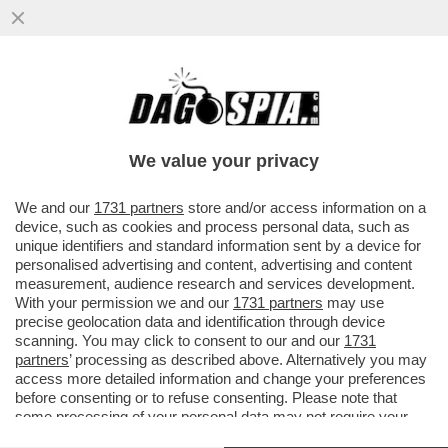
We value your privacy
We and our
1731 partners
store and/or access information on a
device, such as cookies and process personal data, such as
unique identifiers and standard information sent by a device for
personalised advertising and content, advertising and content
measurement, audience research and services development.
With your permission we and our
1731 partners
may use
precise geolocation data and identification through device
scanning. You may click to consent to our and our
1731
partners
’ processing as described above. Alternatively you may
access more detailed information and change your preferences
ITALIANI, TROMBATE! VE LO CHIEDE ELON MUSK – IL
before consenting or to refuse consenting. Please note that
FONDATORE DI TESLA, INTERVISTATO DA NICOLA
some processing of your personal data may not require your
PORRO DURANTE LA SUA VISITA LAMPO A ROMA, È
consent, but you have a right to object to such processing. Your