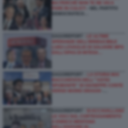
MA PERCHÉ NON TE NE VAI A
FARE IN CULO?!
- NEL PARTITO
DEMOCRATICO…
DAGOREPORT -
LE ULTIME
SPERANZE DELL’IRRIDUCIBILE
LUIGI LOVAGLIO DI SALVARE MPS
DALL’OPAS DI INTESA…
DAGOREPORT –
LA STORIA MAI
RACCONTATA DELL'''ASTIO
SPUMANTE'' DI GIUSEPPE CONTE
VERSO MARIO DRAGHI
-…
DAGOREPORT -
SI ACCAVALLANO
LE VOCI SUL CORTEGGIAMENTO
A ENRICO MENTANA
DELL’EDITORE DI…