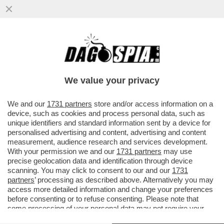
We value your privacy
We and our
1731 partners
store and/or access information on a
device, such as cookies and process personal data, such as
unique identifiers and standard information sent by a device for
personalised advertising and content, advertising and content
measurement, audience research and services development.
With your permission we and our
1731 partners
may use
precise geolocation data and identification through device
scanning. You may click to consent to our and our
1731
FLASH! –
NESSUN GIORNALE HA MESSO IN RILIEVO
partners
’ processing as described above. Alternatively you may
UN FATTO MAI SUCCESSO PRIMA
: QUEL
access more detailed information and change your preferences
DISTURBATO MENTALE DI TRUMP HA PRESO IL
before consenting or to refuse consenting. Please note that
TELEFONO E HA DIGITATO IL NUMERO DEL
some processing of your personal data may not require your
PRESIDENTE DELLA COMMISSIONE EUROPEA,
consent, but you have a right to object to such processing. Your
URSULA VON DER LEYEN, PER CHIUDERE LA