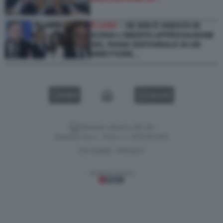
FLASH!
– SE IERI È ANDATA IN
SCENA L’INEDITA APPROVAZIONE
DEL PIANO EDITORIALE DI UN
DIRETTORE…
VIDEO
GALLERY
Versione classica del sito
Dagospia S.p.A. - P.iva e c.f. 06163551002
CHI SIAMO
PRIVACY
-
Gestione tecnica