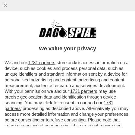
We value your privacy
We and our
1731 partners
store and/or access information on a
device, such as cookies and process personal data, such as
unique identifiers and standard information sent by a device for
personalised advertising and content, advertising and content
measurement, audience research and services development.
With your permission we and our
1731 partners
may use
precise geolocation data and identification through device
scanning. You may click to consent to our and our
1731
partners
’ processing as described above. Alternatively you may
FLASH - “ONOREVOLE, LE FACCIO VEDERE UNA
access more detailed information and change your preferences
COSA CHE LE RESTA NEL CUORE. SOLO PER LEI…”
-
before consenting or to refuse consenting. Please note that
SORPRESA E STUPORE ALLA CAPPELLA DI
some processing of your personal data may not require your
SANSEVERO A NAPOLI QUANDO UNO DEI
consent, but you have a right to object to such processing. Your