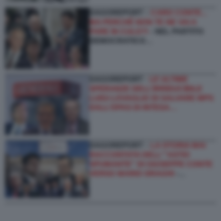
DAGOREPORT –
CARO CONTE...
MA PERCHÉ NON TE NE VAI A
FARE IN CULO?!
- NEL PARTITO
DEMOCRATICO…
DAGOREPORT -
LE ULTIME
SPERANZE DELL’IRRIDUCIBILE
LUIGI LOVAGLIO DI SALVARE MPS
DALL’OPAS DI INTESA…
DAGOREPORT –
LA STORIA MAI
RACCONTATA DELL'''ASTIO
SPUMANTE'' DI GIUSEPPE CONTE
VERSO MARIO DRAGHI
-…