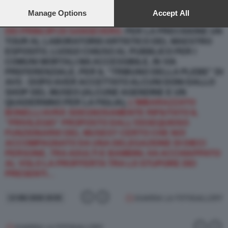
DIPENDENTI DEL MUSEO, DEFERENTE ED ECCITATO,
preferences will apply to this website only. You can change
PROPONE AD ANGELO BONELLI & FAMILY UNA
your preferences or withdraw your consent at any time by
Manage Options
Accept All
“VISITA PRIVATA” IN UN’AREA DI PALAZZO SANGRO
returning to this site and clicking the
privacy policy
button at the
DEI PRINCIPI DI SANSEVERO.
PER LA PRECISIONE UN
bottom of the webpage.
TOUR AL LABORATORIO ARTISTICO DEL MAESTRO
ESPOSITO, LUOGO CHIUSO AL PUBBLICO PER I
COMUNI MORTALI MA ACCESSIBILE, IN VIA
PREFERENZIALE, PER IL “TRIBUNO DELLA PLEBE” DI
AVS - DOPO AVER ACCETTATO ALCUNI DONI DALLO
SHOP DEL MUSEO (ALCUNE AGENDINE E UN
QUADERNINO PER LA FIGLIA),
L’IMBARAZZATO
BONELLI AVRÀ SDEGNOSAMENTE RIFIUTATO IL
“PRIVILEGIO” PROPOSTO DALL’OSSEQUIOSO
FUNZIONARIO DEL MUSEO? CERTO CHE NO!
ACCOMPAGNATO DA UNA DELEGAZIONE DI DIECI
PERSONE, TRA ADULTI E BAMBINI, HA ACCHIAPPATO
AL VOLO LA PROFFERTA TRA LO STUPORE DEI
PRESENTI…
GUARDA LA FOTOGALLERY
13 GIU 2026 19:55
GUARDA LA FOTOGALLERY