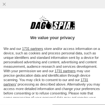
We value your privacy
We and our
1731 partners
store and/or access information on a
device, such as cookies and process personal data, such as
unique identifiers and standard information sent by a device for
personalised advertising and content, advertising and content
measurement, audience research and services development.
With your permission we and our
1731 partners
may use
precise geolocation data and identification through device
scanning. You may click to consent to our and our
1731
partners
’ processing as described above. Alternatively you may
GRAZIA AR CAZZO! -
SECONDO “DOMANI”, LA
access more detailed information and change your preferences
DOMANDA DI GRAZIA DI NICOLE MINETTI È PASSATA
before consenting or to refuse consenting. Please note that
AL VAGLIO DELLA ZARINA GIUSI BARTOLOZZI, EX
some processing of your personal data may not require your
CAPO DI GABINETTO DEL MINISTRO NORDIO
– DOPO
consent, but you have a right to object to such processing. Your
LA LETTERA DI FUOCO DEL COLLE AL MINISTERO