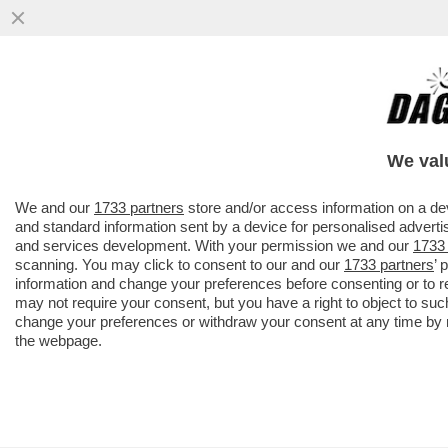
We val
We and our
1733 partners
store and/or access information on a de
and standard information sent by a device for personalised advert
and services development. With your permission we and our
1733 
scanning. You may click to consent to our and our
1733 partners
’ 
information and change your preferences before consenting or to r
may not require your consent, but you have a right to object to suc
change your preferences or withdraw your consent at any time by re
the webpage.
UN MINISTRO DELLA CULTURA ULTRA’
-
ALESSANDRO GIULI NON SOLO E' STATO
FASCISTISSIMO, AL PUNTO DI TATUARSI L'AQUILA