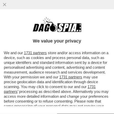
We value your privacy
We and our
1731 partners
store and/or access information on a
device, such as cookies and process personal data, such as
unique identifiers and standard information sent by a device for
personalised advertising and content, advertising and content
measurement, audience research and services development.
With your permission we and our
1731 partners
may use
precise geolocation data and identification through device
scanning. You may click to consent to our and our
1731
LA PACE TRA USA E IRAN PASSA PER NETANYAHU.
partners
’ processing as described above. Alternatively you may
ED È UNA PESSIMA NOTIZIA PER TRUMP
– IL
access more detailed information and change your preferences
CONFLITTO NEL GOLFO E L’OFFENSIVA ISRAELIANA
before consenting or to refuse consenting. Please note that
IN LIBANO NON SONO CRISI PARALLELE, SONO I
some processing of your personal data may not require your
DIVERSI FRONTI DELLA STESSA TRATTATIVA
consent, but you have a right to object to such processing. Your
REGIONALE – L’AMBASCIATORE SEQUI: “TRUMP