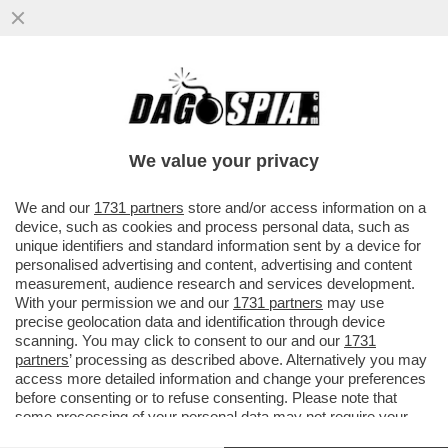
We value your privacy
We and our
1731 partners
store and/or access information on a
device, such as cookies and process personal data, such as
unique identifiers and standard information sent by a device for
personalised advertising and content, advertising and content
measurement, audience research and services development.
With your permission we and our
1731 partners
may use
precise geolocation data and identification through device
scanning. You may click to consent to our and our
1731
partners
’ processing as described above. Alternatively you may
access more detailed information and change your preferences
before consenting or to refuse consenting. Please note that
some processing of your personal data may not require your
LO SCAZZO TRUMP-MUSK INGUAIA I FAN ITALIANI
consent, but you have a right to object to such processing. Your