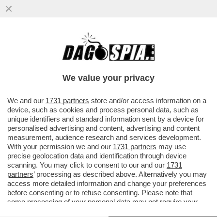
We value your privacy
We and our
1731 partners
store and/or access information on a
device, such as cookies and process personal data, such as
unique identifiers and standard information sent by a device for
personalised advertising and content, advertising and content
measurement, audience research and services development.
With your permission we and our
1731 partners
may use
precise geolocation data and identification through device
scanning. You may click to consent to our and our
1731
partners
’ processing as described above. Alternatively you may
access more detailed information and change your preferences
IL GIORNALE DI CASA AGNELLI SGANCIA L’ENNESIMO
before consenting or to refuse consenting. Please note that
SILURO CONTRO PIRLO - GARANZINI: "I CAMBI DEL
some processing of your personal data may not require your
TECNICO HANNO TOLTO SICUREZZA ALLA SQUADRA.
consent, but you have a right to object to such processing. Your
NON A CASO I PRESUPPOSTI DEL GOL DI CAICEDO