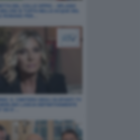
ETTA DEL COLLE OPPIO – SPLASH!
 MELONI SI TUFFA NELLE ACQUE DEL
E ROMANO PER…
NO, IL CIMITERO DEGLI ELEFANTI TV
 MERLINO LASCIA DEFINITIVAMENTE
T ED E’…