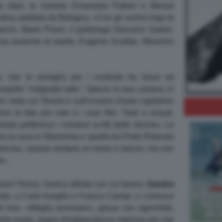
ia data: le romane Emanuela Pallesi e Monsé
ntina adottata da Bologna. «Con gli uomini lego di
aschi, Mario Pirani, il politologo Giovanni Sartori,
Usa assieme al marito, Eugenio Scalfari, Massimo
, che le somiglia per i contrasti tra lusso ed
tranquillo "malgrado tutto". Specie la sua camera, in
on vista sul Tevere e sull'oceano d'auto capitoline
o le foto più care e i suoi libri. Tanti e vissuti.
iodo preferisco i romanzi scritti dalle donne». Le
tra la casa in Maremma e quella tra Porto Rotondo
, precisa, «passo sempre un mese e mezzo, ma non
à».
la? Krizia, l'amica stilista con cui lavora.
Sandra
iale, a Carlo Azeglio e Franca Ciampi. Li conosce
 loro. «Meglio sorvolare», glissa con signorilità.
nella moda, segno d'indipendenza interiore più che