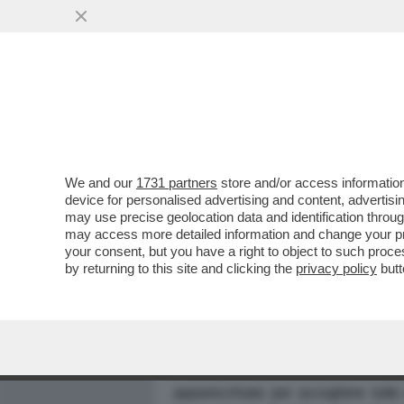
MEDIA E TV
POLITICA
We and our
1731 partners
store and/or access information
device for personalised advertising and content, advert
may use precise geolocation data and identification throu
may access more detailed information and change your pre
VITA OPERE E SALOTTI DE
your consent, but you have a right to object to such proc
by returning to this site and clicking the
privacy policy
butt
SANDRA VERUSIO: IERI RA
DA D'ALEMA ALLA CURA DE
D'AQUINO
Dagospia 14/01/2004
Il mondo si auto-rovescia su un pia
apparecchiata per accogliere tutto 