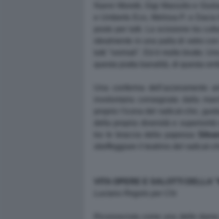
Nanni Moretti, Gigi Marzullo e Giul
e Umberto Eco, Melissa P. e Dacia M
posto per tutti. La scissione tra cultu
idealmente in una palla di vetro co
tutti "normali". Ed è molto brutto. Un
questa piatta banalità, di questa orr
Una conferma dell'azzeramento arri
involontaria consegnata dalla ma
proprio l'icona del radical-chic, gui
della propria diversità e superiorit
tra le braccia della papessa
Silva
sbeffeggiare il teatrino del radical-ch
VITA OPERE E SALOTTI DELLA
Luciano Regolo per Chi
Riconosciuta come una delle dame pi