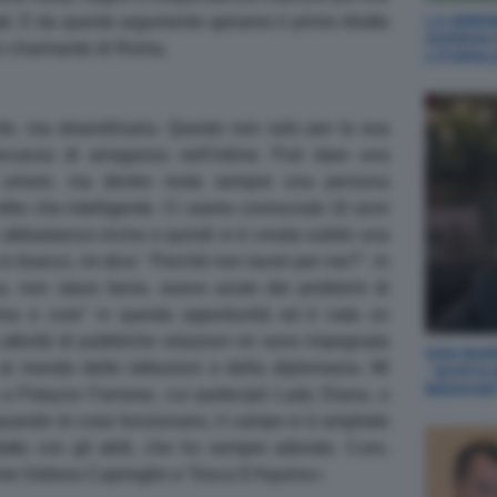
tati. E da questo argomento apriamo il primo ritratto
LA SIREN
GIORGIA
 e charmante di Roma.
LITORAL
cile, ma straordinaria. Questo non solo per la sua
ancanza di arroganza nell'intimo. Può dare una
te umore, ma dentro resta sempre una persona
tre che intelligente. Ci siamo conosciute 10 anni
 abbastanza vicine e quindi si è creata subito una
o in bianco, mi dice: "Perché non lavori per me?". In
sa, non stavo bene, avevo avuto dei problemi di
ema e core" in questa opportunità ed è nato un
a attività di pubbliche relazioni mi sono impegnata
SAN MARI
al mondo delle istituzioni e della diplomazia. Mi
- MYRTA
MEDIASE
ata a Palazzo Farnese, cui partecipò Lady Diana, o
uando le cose funzionano, il campo si è ampliato
tto con gli abiti, che ho sempre adorato. Curo,
, come Debora Caprioglio e Tosca D'Aquino».