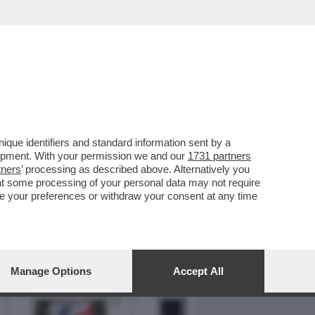
REPORT
DAGOARCHIVIO
que identifiers and standard information sent by a
lopment. With your permission we and our
1731 partners
tners
’ processing as described above. Alternatively you
at some processing of your personal data may not require
nge your preferences or withdraw your consent at any time
Manage Options
Accept All