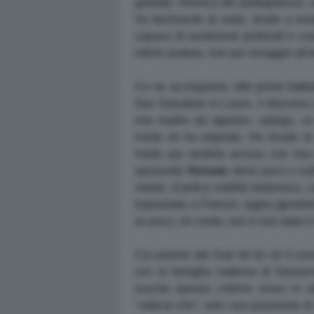
garbato. Nemica del pettegolezzo. v
Va facilmente al sodo, tende a ess
capace di sentimenti profondi e cos
intimo pudore, non per omaggio all'et
Ce ne accorgiamo, alle prime battut
San Salvatore in Lauro, il discorso
mia madre ad agosto», spiega, «e
morte mi ha segnata. Ho levato l
modo per sentirla ancora con me
sposando
Verusio
, tiene poco o nu
marito, d'antica nobiltà borbonica,
trapiantata a Firenze, taglia (gentil
so poco, mi creda, non è mai stata il
Coi parenti del Sud né lei né il cons
con la famiglia materna di Giovanni,
suscita spesso critiche vivaci i
"radical chic" solo una posizione 