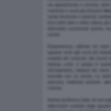
ma appassionata e convinta, della s
marchese e avvocato Giovanni
Ver
vanità femminile e praticità combat
forza delle idee e della cultura, per q
diplomatici accomunati spesso, ma
mondo.
Elegantissima, raffinata nei modi
apparire snob agli occhi più distratt
modello del cenacolo, del circolo d
detesta, come ci spiega in quest
dell'argenteria, neppure del men
ammette con un sorriso. Le inter
spessore, mettendo assieme, attor
carisma.
Inserita da Monica Setta nel suo saggi
affascinanti contrasti, dagli sguar