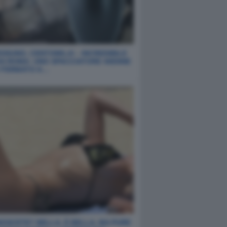
SSUNO, CENTOMILA! - INCREDIBILE
DA ROMA: UNO SPACCIATORE 40ENNE
O FERMATO A…
NOSCETE? BELLA, È BELLA, MA PURE