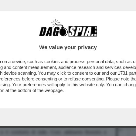
BUSINESS
CAFONAL
CRONACHE
SPORT
DAGO
We value your privacy
 on a device, such as cookies and process personal data, such as uni
ising and content measurement, audience research and services deve
gh device scanning. You may click to consent to our and our
1731 par
ferences before consenting or to refuse consenting. Please note th
LLA "MARCHESA ROSSA"
essing. Your preferences will apply to this website only. You can cha
on at the bottom of the webpage.
DICAL-CHIC, OGGI RADICAL-"CHI"
L LOOK PER CAPRIOGLIO E TOSCA
tto, fuma e deborda: da tempo la nostra tavola è
e il contrario di tutto. Così, abbiamo Bonolis e