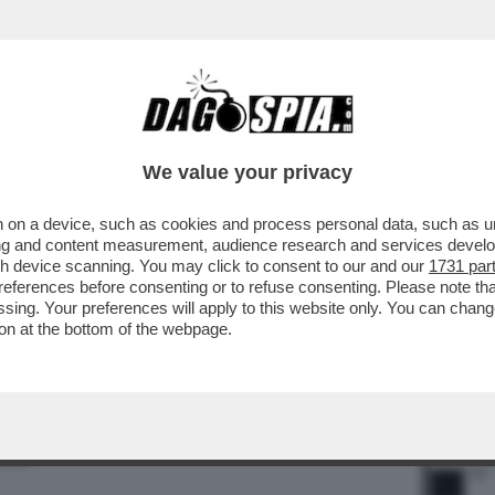
BUSINESS
CAFONAL
CRONACHE
SPORT
DAGO
We value your privacy
 on a device, such as cookies and process personal data, such as uni
ising and content measurement, audience research and services deve
gh device scanning. You may click to consent to our and our
1731 par
ferences before consenting or to refuse consenting. Please note th
ASET "A NOZZE" CON I REALITY -
essing. Your preferences will apply to this website only. You can cha
on at the bottom of the webpage.
AI: BLASI, LONARDI E FOSCHINI
EZER) - TORNA A CASA , BONOLIS -
ALIA 1.
nale