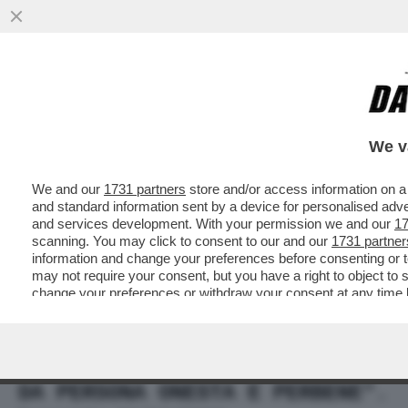
MEDIA E TV
POLITICA
BUSINESS
CAFON
We v
We and our
1731 partners
store and/or access information on a
and standard information sent by a device for personalised adv
and services development. With your permission we and our
17
scanning. You may click to consent to our and our
1731 partner
MERRILL LYNCH NON PERDONA, PER
information and change your preferences before consenting or t
may not require your consent, but you have a right to object to 
ARRIVA IL FALLIMENTO - "NON MI
change your preferences or withdraw your consent at any time by
LOTTERÒ CON TUTTE LE MIE FORZE
the webpage.
DIMOSTRARE LE INGIUSTIZIE SUBI
ULTIMI ANNI. POSSO MORIRE ANCH
DA PERSONA ONESTA E PERBENE".