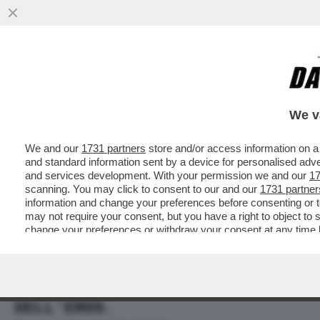
MEDIA E TV
POLITICA
BUSINESS
CAFON
We v
We and our
1731 partners
store and/or access information on a
and standard information sent by a device for personalised adv
and services development. With your permission we and our
17
scanning. You may click to consent to our and our
1731 partner
IN GLORIA DI ADELINA TATTILO, 
information and change your preferences before consenting or t
may not require your consent, but you have a right to object to 
SPOGLIÒ L'ITALIA BACCHETTONA C
change your preferences or withdraw your consent at any time by
- IL SUO SALOTTO AL GAROFANO, 
the webpage.
BETTINO & ANIA - DALL'ARCHIVIO
PORTFOLIO STRAORDINARIO DI NOS
DELL'EROS.