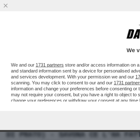
MEDIA E TV
POLITICA
BUSINESS
CAFON
We v
We and our
1731 partners
store and/or access information on a
and standard information sent by a device for personalised adv
and services development. With your permission we and our
17
scanning. You may click to consent to our and our
1731 partner
REPORT GABANELLI E' DIVENTATA 
information and change your preferences before consenting or t
may not require your consent, but you have a right to object to 
BANCHE E AZIENDE - ARPE FAMILI
change your preferences or withdraw your consent at any time by
DIMMI DI SIRTI (MORETTI A CACC
the webpage.
TALPA) - DE BENEDETTI, IMPERAT
ALITALIA-PARTY NON SPUMEGGIA A
DI PRATO) - SAVONA CE L'HA FAT