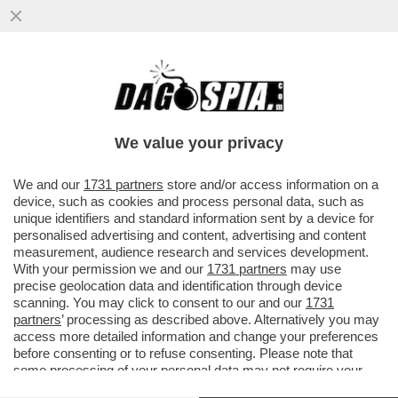
We value your privacy
We and our
1731 partners
store and/or access information on a
device, such as cookies and process personal data, such as
unique identifiers and standard information sent by a device for
personalised advertising and content, advertising and content
measurement, audience research and services development.
With your permission we and our
1731 partners
may use
precise geolocation data and identification through device
scanning. You may click to consent to our and our
1731
partners
’ processing as described above. Alternatively you may
access more detailed information and change your preferences
before consenting or to refuse consenting. Please note that
PEGGIO DI UN LIBRO DI ASIMOV! – L’INQUIETANTE
some processing of your personal data may not require your
ESPERIMENTO DI CANDIDA MORVILLO DEL
consent, but you have a right to object to such processing. Your
“CORRIERE” CON LA APP-BOT “REPLIKA” CHE