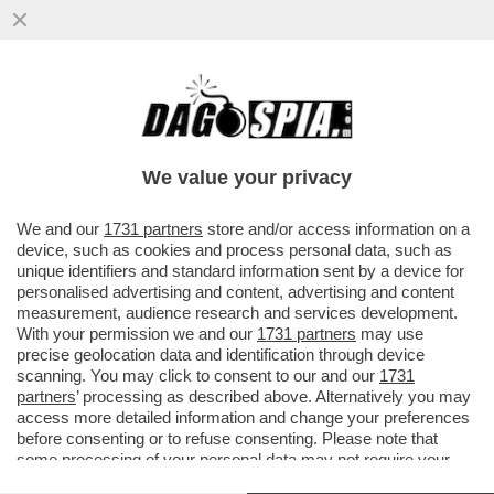
We value your privacy
We and our
1731 partners
store and/or access information on a
device, such as cookies and process personal data, such as
unique identifiers and standard information sent by a device for
personalised advertising and content, advertising and content
measurement, audience research and services development.
With your permission we and our
1731 partners
may use
precise geolocation data and identification through device
scanning. You may click to consent to our and our
1731
partners
’ processing as described above. Alternatively you may
access more detailed information and change your preferences
before consenting or to refuse consenting. Please note that
SALARI AMARI! –
L’ITALIA È IL PAESE CHE HA
some processing of your personal data may not require your
REGISTRATO IL CALO DEGLI STIPENDI REALI PIÙ
consent, but you have a right to object to such processing. Your
FORTE TRA LE PRINCIPALE ECONOMIE DEL