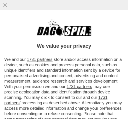
ALESSANDRO GIULI, UN MINISTRO ULTRA’!
A GUSTARSI ROMA-INTER IN TRIBUNA
MONTE MARIO ANCHE IL
We value your privacy
VAI ALL'ARTICOLO
We and our
1731 partners
store and/or access information on a
device, such as cookies and process personal data, such as
unique identifiers and standard information sent by a device for
personalised advertising and content, advertising and content
measurement, audience research and services development.
With your permission we and our
1731 partners
may use
precise geolocation data and identification through device
scanning. You may click to consent to our and our
1731
partners
’ processing as described above. Alternatively you may
access more detailed information and change your preferences
before consenting or to refuse consenting. Please note that
some processing of your personal data may not require your
consent, but you have a right to object to such processing. Your