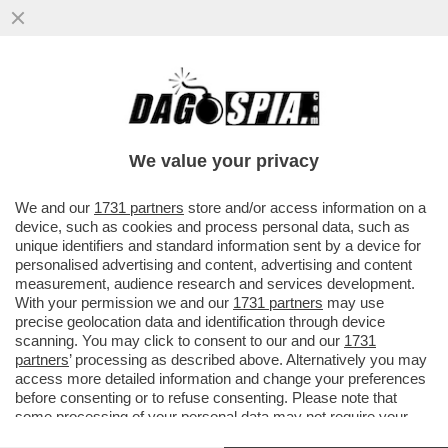
ALESSANDRO GIULI, UN MINISTRO ULTRA’!
A GUSTARSI ROMA-INTER IN TRIBUNA
MONTE MARIO ANCHE IL
We value your privacy
VAI ALL'ARTICOLO
We and our
1731 partners
store and/or access information on a
device, such as cookies and process personal data, such as
unique identifiers and standard information sent by a device for
personalised advertising and content, advertising and content
measurement, audience research and services development.
With your permission we and our
1731 partners
may use
precise geolocation data and identification through device
scanning. You may click to consent to our and our
1731
partners
’ processing as described above. Alternatively you may
access more detailed information and change your preferences
before consenting or to refuse consenting. Please note that
some processing of your personal data may not require your
consent, but you have a right to object to such processing. Your