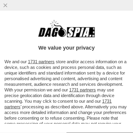
ALESSANDRO GIULI, UN MINISTRO ULTRA’!
A GUSTARSI ROMA-INTER IN TRIBUNA
MONTE MARIO ANCHE IL
We value your privacy
VAI ALL'ARTICOLO
We and our
1731 partners
store and/or access information on a
device, such as cookies and process personal data, such as
unique identifiers and standard information sent by a device for
personalised advertising and content, advertising and content
measurement, audience research and services development.
With your permission we and our
1731 partners
may use
precise geolocation data and identification through device
scanning. You may click to consent to our and our
1731
partners
’ processing as described above. Alternatively you may
access more detailed information and change your preferences
before consenting or to refuse consenting. Please note that
some processing of your personal data may not require your
consent, but you have a right to object to such processing. Your