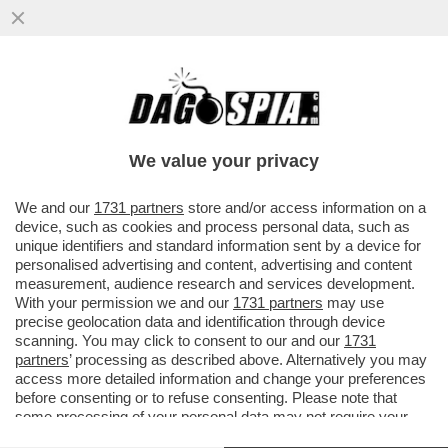
ALESSANDRO GIULI, UN MINISTRO ULTRA’!
A GUSTARSI ROMA-INTER IN TRIBUNA
MONTE MARIO ANCHE IL
We value your privacy
VAI ALL'ARTICOLO
We and our
1731 partners
store and/or access information on a
device, such as cookies and process personal data, such as
unique identifiers and standard information sent by a device for
personalised advertising and content, advertising and content
measurement, audience research and services development.
With your permission we and our
1731 partners
may use
precise geolocation data and identification through device
scanning. You may click to consent to our and our
1731
partners
’ processing as described above. Alternatively you may
access more detailed information and change your preferences
before consenting or to refuse consenting. Please note that
VIP FOTO MEZZELANI GMT 060
some processing of your personal data may not require your
consent, but you have a right to object to such processing. Your