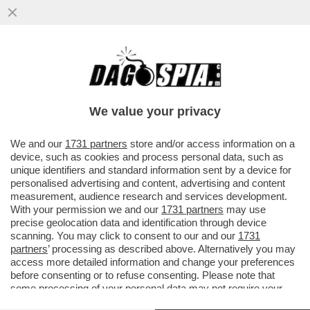
CAFONALISSIMO GRAND HOTEL -
FESTONE MEMORABILE PER IL ''REFRESH''
DEL ST. REGIS: LUSSO E SURREALISMO
We value your privacy
VAI ALL'ARTICOLO
We and our
1731 partners
store and/or access information on a
device, such as cookies and process personal data, such as
unique identifiers and standard information sent by a device for
personalised advertising and content, advertising and content
measurement, audience research and services development.
With your permission we and our
1731 partners
may use
precise geolocation data and identification through device
scanning. You may click to consent to our and our
1731
partners
’ processing as described above. Alternatively you may
access more detailed information and change your preferences
before consenting or to refuse consenting. Please note that
some processing of your personal data may not require your
consent, but you have a right to object to such processing. Your