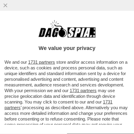
CAFONALISSIMO GRAND HOTEL -
FESTONE MEMORABILE PER IL ''REFRESH''
DEL ST. REGIS: LUSSO E SURREALISMO
We value your privacy
VAI ALL'ARTICOLO
We and our
1731 partners
store and/or access information on a
device, such as cookies and process personal data, such as
unique identifiers and standard information sent by a device for
personalised advertising and content, advertising and content
measurement, audience research and services development.
With your permission we and our
1731 partners
may use
precise geolocation data and identification through device
scanning. You may click to consent to our and our
1731
partners
’ processing as described above. Alternatively you may
access more detailed information and change your preferences
before consenting or to refuse consenting. Please note that
some processing of your personal data may not require your
consent, but you have a right to object to such processing. Your