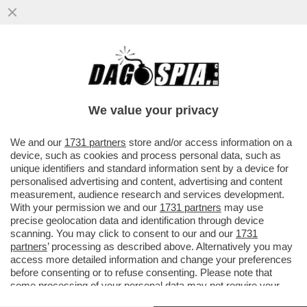
CAFONALISSIMO GRAND HOTEL -
FESTONE MEMORABILE PER IL ''REFRESH''
DEL ST. REGIS: LUSSO E SURREALISMO
We value your privacy
VAI ALL'ARTICOLO
We and our
1731 partners
store and/or access information on a
device, such as cookies and process personal data, such as
unique identifiers and standard information sent by a device for
personalised advertising and content, advertising and content
measurement, audience research and services development.
With your permission we and our
1731 partners
may use
precise geolocation data and identification through device
scanning. You may click to consent to our and our
1731
partners
’ processing as described above. Alternatively you may
access more detailed information and change your preferences
before consenting or to refuse consenting. Please note that
some processing of your personal data may not require your
consent, but you have a right to object to such processing. Your