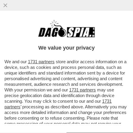
CAFONALISSIMO GRAND HOTEL -
FESTONE MEMORABILE PER IL ''REFRESH''
DEL ST. REGIS: LUSSO E SURREALISMO
We value your privacy
VAI ALL'ARTICOLO
We and our
1731 partners
store and/or access information on a
device, such as cookies and process personal data, such as
unique identifiers and standard information sent by a device for
personalised advertising and content, advertising and content
measurement, audience research and services development.
With your permission we and our
1731 partners
may use
precise geolocation data and identification through device
scanning. You may click to consent to our and our
1731
partners
’ processing as described above. Alternatively you may
access more detailed information and change your preferences
before consenting or to refuse consenting. Please note that
some processing of your personal data may not require your
consent, but you have a right to object to such processing. Your