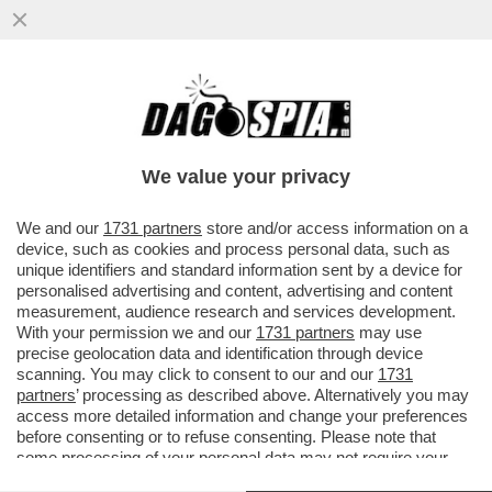
CAFONALISSIMO GRAND HOTEL -
FESTONE MEMORABILE PER IL ''REFRESH''
DEL ST. REGIS: LUSSO E SURREALISMO
We value your privacy
VAI ALL'ARTICOLO
We and our
1731 partners
store and/or access information on a
device, such as cookies and process personal data, such as
unique identifiers and standard information sent by a device for
personalised advertising and content, advertising and content
measurement, audience research and services development.
With your permission we and our
1731 partners
may use
precise geolocation data and identification through device
scanning. You may click to consent to our and our
1731
partners
’ processing as described above. Alternatively you may
access more detailed information and change your preferences
before consenting or to refuse consenting. Please note that
some processing of your personal data may not require your
consent, but you have a right to object to such processing. Your