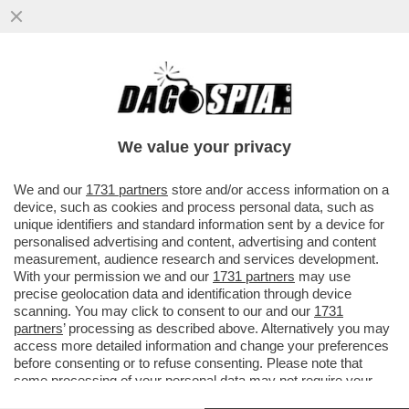
ALESSANDRO GIULI, UN MINISTRO ULTRA’!
A GUSTARSI ROMA-INTER IN TRIBUNA
MONTE MARIO ANCHE IL
We value your privacy
VAI ALL'ARTICOLO
We and our
1731 partners
store and/or access information on a
device, such as cookies and process personal data, such as
unique identifiers and standard information sent by a device for
personalised advertising and content, advertising and content
measurement, audience research and services development.
With your permission we and our
1731 partners
may use
precise geolocation data and identification through device
scanning. You may click to consent to our and our
1731
partners
’ processing as described above. Alternatively you may
access more detailed information and change your preferences
before consenting or to refuse consenting. Please note that
some processing of your personal data may not require your
consent, but you have a right to object to such processing. Your