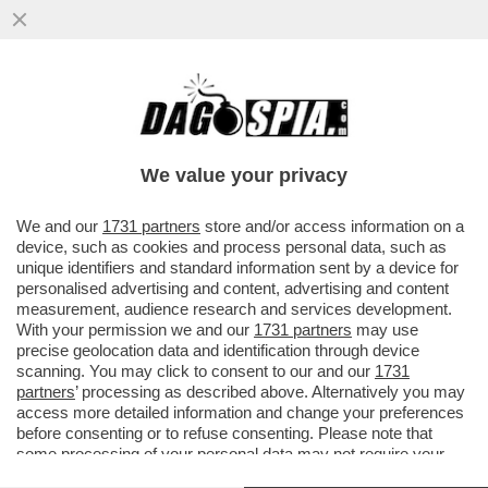
ALESSANDRO GIULI, UN MINISTRO ULTRA’!
A GUSTARSI ROMA-INTER IN TRIBUNA
MONTE MARIO ANCHE IL
We value your privacy
VAI ALL'ARTICOLO
We and our
1731 partners
store and/or access information on a
device, such as cookies and process personal data, such as
unique identifiers and standard information sent by a device for
personalised advertising and content, advertising and content
measurement, audience research and services development.
With your permission we and our
1731 partners
may use
precise geolocation data and identification through device
scanning. You may click to consent to our and our
1731
partners
’ processing as described above. Alternatively you may
access more detailed information and change your preferences
before consenting or to refuse consenting. Please note that
some processing of your personal data may not require your
consent, but you have a right to object to such processing. Your