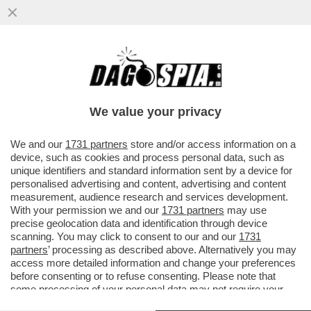
ALESSANDRO GIULI, UN MINISTRO ULTRA’!
A GUSTARSI ROMA-INTER IN TRIBUNA
MONTE MARIO ANCHE IL
We value your privacy
VAI ALL'ARTICOLO
We and our
1731 partners
store and/or access information on a
device, such as cookies and process personal data, such as
unique identifiers and standard information sent by a device for
personalised advertising and content, advertising and content
measurement, audience research and services development.
With your permission we and our
1731 partners
may use
precise geolocation data and identification through device
scanning. You may click to consent to our and our
1731
partners
’ processing as described above. Alternatively you may
access more detailed information and change your preferences
before consenting or to refuse consenting. Please note that
some processing of your personal data may not require your
consent, but you have a right to object to such processing. Your