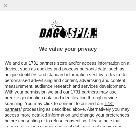
ALESSANDRO GIULI, UN MINISTRO ULTRA’!
A GUSTARSI ROMA-INTER IN TRIBUNA
MONTE MARIO ANCHE IL
We value your privacy
VAI ALL'ARTICOLO
We and our
1731 partners
store and/or access information on a
device, such as cookies and process personal data, such as
unique identifiers and standard information sent by a device for
personalised advertising and content, advertising and content
measurement, audience research and services development.
With your permission we and our
1731 partners
may use
precise geolocation data and identification through device
scanning. You may click to consent to our and our
1731
partners
’ processing as described above. Alternatively you may
access more detailed information and change your preferences
before consenting or to refuse consenting. Please note that
some processing of your personal data may not require your
consent, but you have a right to object to such processing. Your