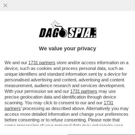
ALESSANDRO GIULI, UN MINISTRO ULTRA’!
A GUSTARSI ROMA-INTER IN TRIBUNA
MONTE MARIO ANCHE IL
We value your privacy
VAI ALL'ARTICOLO
We and our
1731 partners
store and/or access information on a
device, such as cookies and process personal data, such as
unique identifiers and standard information sent by a device for
personalised advertising and content, advertising and content
measurement, audience research and services development.
With your permission we and our
1731 partners
may use
precise geolocation data and identification through device
scanning. You may click to consent to our and our
1731
partners
’ processing as described above. Alternatively you may
access more detailed information and change your preferences
before consenting or to refuse consenting. Please note that
some processing of your personal data may not require your
consent, but you have a right to object to such processing. Your