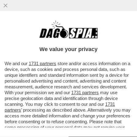
ALESSANDRO GIULI, UN MINISTRO ULTRA’!
A GUSTARSI ROMA-INTER IN TRIBUNA
MONTE MARIO ANCHE IL
We value your privacy
VAI ALL'ARTICOLO
We and our
1731 partners
store and/or access information on a
device, such as cookies and process personal data, such as
unique identifiers and standard information sent by a device for
personalised advertising and content, advertising and content
measurement, audience research and services development.
With your permission we and our
1731 partners
may use
precise geolocation data and identification through device
scanning. You may click to consent to our and our
1731
partners
’ processing as described above. Alternatively you may
access more detailed information and change your preferences
before consenting or to refuse consenting. Please note that
some processing of your personal data may not require your
consent, but you have a right to object to such processing. Your