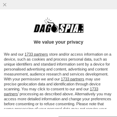
ALESSANDRO GIULI, UN MINISTRO ULTRA’!
A GUSTARSI ROMA-INTER IN TRIBUNA
MONTE MARIO ANCHE IL
We value your privacy
VAI ALL'ARTICOLO
We and our
1733 partners
store and/or access information on a
device, such as cookies and process personal data, such as
unique identifiers and standard information sent by a device for
personalised advertising and content, advertising and content
measurement, audience research and services development.
With your permission we and our
1733 partners
may use
precise geolocation data and identification through device
scanning. You may click to consent to our and our
1733
partners
’ processing as described above. Alternatively you may
access more detailed information and change your preferences
before consenting or to refuse consenting. Please note that
some processing of your personal data may not require your
consent, but you have a right to object to such processing. Your