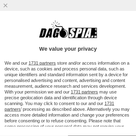
IL CINEMA DEI GIUSTI - MENTRE
ASPETTIAMO I DAVID DI DONATELLO,
MERCOLEDÌ 6 MAGGIO, CELEBRAZIONE...
We value your privacy
VAI ALL'ARTICOLO
We and our
1731 partners
store and/or access information on a
device, such as cookies and process personal data, such as
unique identifiers and standard information sent by a device for
personalised advertising and content, advertising and content
measurement, audience research and services development.
With your permission we and our
1731 partners
may use
precise geolocation data and identification through device
scanning. You may click to consent to our and our
1731
partners
’ processing as described above. Alternatively you may
access more detailed information and change your preferences
before consenting or to refuse consenting. Please note that
some processing of your personal data may not require your
consent, but you have a right to object to such processing. Your