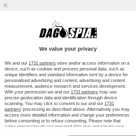
IL CINEMA DEI GIUSTI - MENTRE
ASPETTIAMO I DAVID DI DONATELLO,
MERCOLEDÌ 6 MAGGIO, CELEBRAZIONE...
We value your privacy
VAI ALL'ARTICOLO
We and our
1731 partners
store and/or access information on a
device, such as cookies and process personal data, such as
unique identifiers and standard information sent by a device for
personalised advertising and content, advertising and content
measurement, audience research and services development.
With your permission we and our
1731 partners
may use
precise geolocation data and identification through device
scanning. You may click to consent to our and our
1731
partners
’ processing as described above. Alternatively you may
access more detailed information and change your preferences
before consenting or to refuse consenting. Please note that
some processing of your personal data may not require your
consent, but you have a right to object to such processing. Your