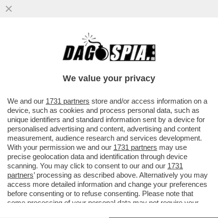
IL CINEMA DEI GIUSTI - MENTRE
ASPETTIAMO I DAVID DI DONATELLO,
MERCOLEDÌ 6 MAGGIO, CELEBRAZIONE...
We value your privacy
VAI ALL'ARTICOLO
We and our
1731 partners
store and/or access information on a
device, such as cookies and process personal data, such as
unique identifiers and standard information sent by a device for
personalised advertising and content, advertising and content
measurement, audience research and services development.
With your permission we and our
1731 partners
may use
precise geolocation data and identification through device
scanning. You may click to consent to our and our
1731
partners
’ processing as described above. Alternatively you may
access more detailed information and change your preferences
before consenting or to refuse consenting. Please note that
some processing of your personal data may not require your
consent, but you have a right to object to such processing. Your