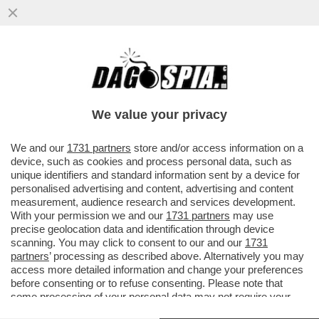
IL CINEMA DEI GIUSTI - MENTRE
ASPETTIAMO I DAVID DI DONATELLO,
MERCOLEDÌ 6 MAGGIO, CELEBRAZIONE...
We value your privacy
VAI ALL'ARTICOLO
We and our
1731 partners
store and/or access information on a
device, such as cookies and process personal data, such as
unique identifiers and standard information sent by a device for
personalised advertising and content, advertising and content
measurement, audience research and services development.
With your permission we and our
1731 partners
may use
precise geolocation data and identification through device
scanning. You may click to consent to our and our
1731
partners
’ processing as described above. Alternatively you may
access more detailed information and change your preferences
before consenting or to refuse consenting. Please note that
some processing of your personal data may not require your
consent, but you have a right to object to such processing. Your