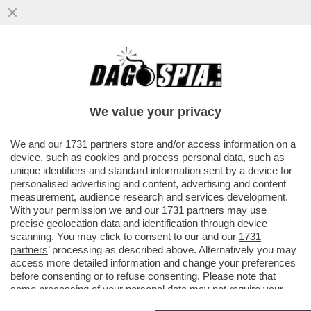
IL CINEMA DEI GIUSTI - MENTRE
ASPETTIAMO I DAVID DI DONATELLO,
MERCOLEDÌ 6 MAGGIO, CELEBRAZIONE...
We value your privacy
VAI ALL'ARTICOLO
We and our
1731 partners
store and/or access information on a
device, such as cookies and process personal data, such as
unique identifiers and standard information sent by a device for
personalised advertising and content, advertising and content
measurement, audience research and services development.
With your permission we and our
1731 partners
may use
precise geolocation data and identification through device
scanning. You may click to consent to our and our
1731
partners
’ processing as described above. Alternatively you may
access more detailed information and change your preferences
before consenting or to refuse consenting. Please note that
some processing of your personal data may not require your
consent, but you have a right to object to such processing. Your