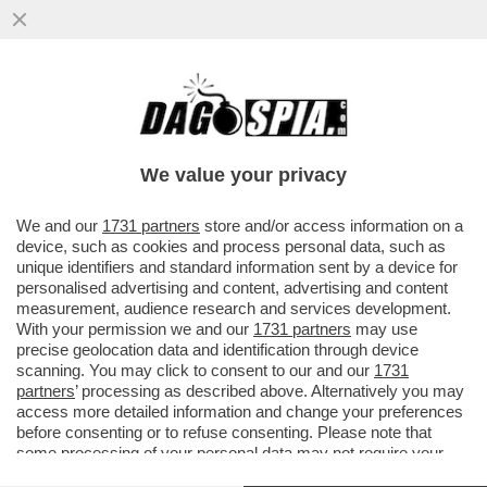
IL CINEMA DEI GIUSTI - MENTRE
ASPETTIAMO I DAVID DI DONATELLO,
MERCOLEDÌ 6 MAGGIO, CELEBRAZIONE...
We value your privacy
VAI ALL'ARTICOLO
We and our
1731 partners
store and/or access information on a
device, such as cookies and process personal data, such as
unique identifiers and standard information sent by a device for
personalised advertising and content, advertising and content
measurement, audience research and services development.
With your permission we and our
1731 partners
may use
precise geolocation data and identification through device
scanning. You may click to consent to our and our
1731
partners
’ processing as described above. Alternatively you may
access more detailed information and change your preferences
before consenting or to refuse consenting. Please note that
some processing of your personal data may not require your
consent, but you have a right to object to such processing. Your