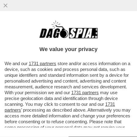
IL CINEMA DEI GIUSTI - MENTRE
ASPETTIAMO I DAVID DI DONATELLO,
MERCOLEDÌ 6 MAGGIO, CELEBRAZIONE...
We value your privacy
VAI ALL'ARTICOLO
We and our
1731 partners
store and/or access information on a
device, such as cookies and process personal data, such as
unique identifiers and standard information sent by a device for
personalised advertising and content, advertising and content
measurement, audience research and services development.
With your permission we and our
1731 partners
may use
precise geolocation data and identification through device
scanning. You may click to consent to our and our
1731
partners
’ processing as described above. Alternatively you may
access more detailed information and change your preferences
before consenting or to refuse consenting. Please note that
some processing of your personal data may not require your
consent, but you have a right to object to such processing. Your