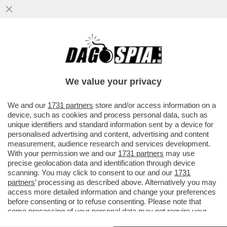
IL CINEMA DEI GIUSTI - MENTRE
ASPETTIAMO I DAVID DI DONATELLO,
MERCOLEDÌ 6 MAGGIO, CELEBRAZIONE...
We value your privacy
VAI ALL'ARTICOLO
We and our
1731 partners
store and/or access information on a
device, such as cookies and process personal data, such as
unique identifiers and standard information sent by a device for
personalised advertising and content, advertising and content
measurement, audience research and services development.
With your permission we and our
1731 partners
may use
precise geolocation data and identification through device
scanning. You may click to consent to our and our
1731
partners
’ processing as described above. Alternatively you may
access more detailed information and change your preferences
before consenting or to refuse consenting. Please note that
some processing of your personal data may not require your
consent, but you have a right to object to such processing. Your