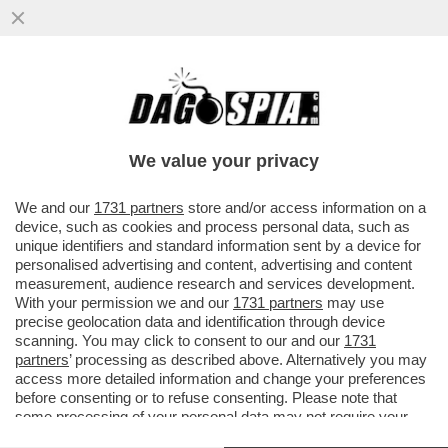
IL CINEMA DEI GIUSTI - MENTRE
ASPETTIAMO I DAVID DI DONATELLO,
MERCOLEDÌ 6 MAGGIO, CELEBRAZIONE...
We value your privacy
VAI ALL'ARTICOLO
We and our
1731 partners
store and/or access information on a
device, such as cookies and process personal data, such as
unique identifiers and standard information sent by a device for
personalised advertising and content, advertising and content
measurement, audience research and services development.
With your permission we and our
1731 partners
may use
precise geolocation data and identification through device
scanning. You may click to consent to our and our
1731
partners
’ processing as described above. Alternatively you may
access more detailed information and change your preferences
before consenting or to refuse consenting. Please note that
some processing of your personal data may not require your
ELISA DI EUSANIO E CARLO VERDONE IN SCUOLA DI SEDUZIONE
consent, but you have a right to object to such processing. Your