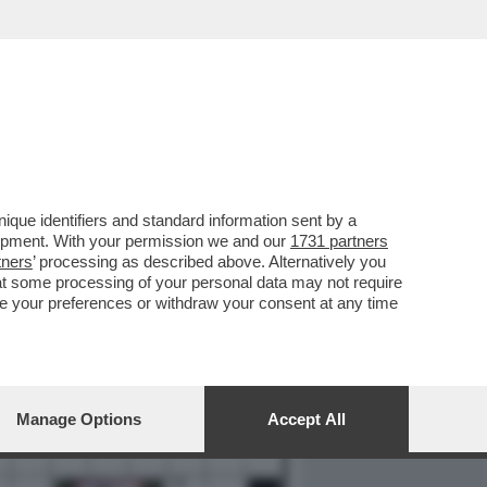
REPORT
DAGOARCHIVIO
que identifiers and standard information sent by a
lopment. With your permission we and our
1731 partners
tners
’ processing as described above. Alternatively you
at some processing of your personal data may not require
nge your preferences or withdraw your consent at any time
Manage Options
Accept All