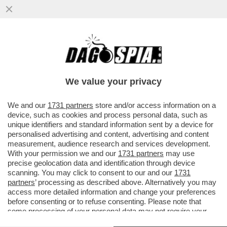
We value your privacy
We and our
1731 partners
store and/or access information on a
device, such as cookies and process personal data, such as
unique identifiers and standard information sent by a device for
personalised advertising and content, advertising and content
measurement, audience research and services development.
With your permission we and our
1731 partners
may use
precise geolocation data and identification through device
scanning. You may click to consent to our and our
1731
partners
’ processing as described above. Alternatively you may
PICCOLI VESPA CRESCONO IN RAI: IN ARRIVO SU
access more detailed information and change your preferences
RAIPLAY UN PROGRAMMA PER FEDERICO, FIGLIO DI
before consenting or to refuse consenting. Please note that
BRU-NEO
- ANTONELLA CLERICI RINNOVA CON LA
some processing of your personal data may not require your
consent, but you have a right to object to such processing. Your
RAI: CONDURRÀ "JUKEBOX - LA NOTTE DELLE HIT" –