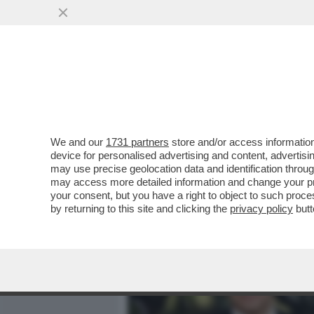
MEDIA E TV
POLITICA
We and our
1731 partners
store and/or access information
device for personalised advertising and content, advert
may use precise geolocation data and identification throu
may access more detailed information and change your pre
your consent, but you have a right to object to such proc
by returning to this site and clicking the
privacy policy
butt