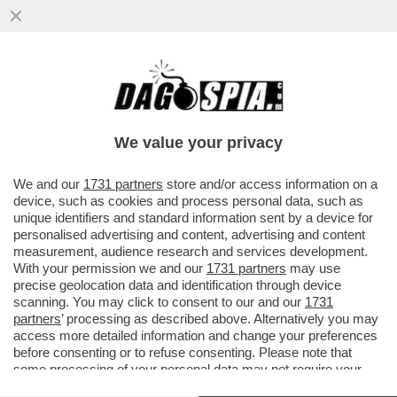
We value your privacy
We and our
1731 partners
store and/or access information on a
device, such as cookies and process personal data, such as
unique identifiers and standard information sent by a device for
personalised advertising and content, advertising and content
measurement, audience research and services development.
With your permission we and our
1731 partners
may use
precise geolocation data and identification through device
scanning. You may click to consent to our and our
1731
partners
’ processing as described above. Alternatively you may
access more detailed information and change your preferences
HABEMUS PAPAM (CON SCHELETRI): DURANTE LA
before consenting or to refuse consenting. Please note that
DITTATURA ARGENTINA BERGOGLIO AVREBBE
some processing of your personal data may not require your
LAVORATO ALL’INTERNO DELLA CONGREGAZIONE
consent, but you have a right to object to such processing. Your
DEI GESUITI PER ALLONTANARE QUELLI CHE ERANO