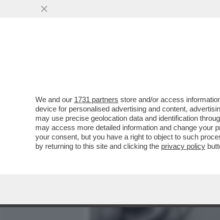
MEDIA E TV
POLITICA
We and our
1731 partners
store and/or access information
device for personalised advertising and content, advert
may use precise geolocation data and identification throu
may access more detailed information and change your pre
your consent, but you have a right to object to such proc
by returning to this site and clicking the
privacy policy
butt