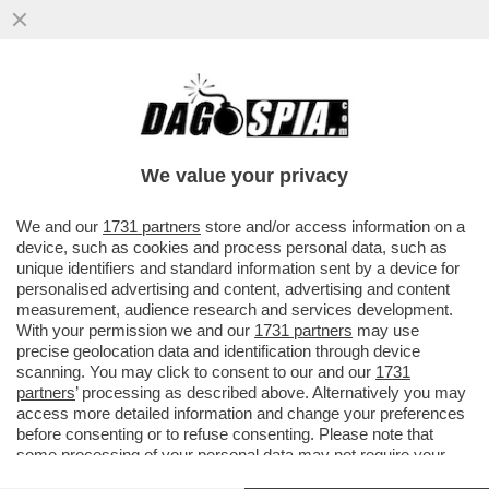
We value your privacy
We and our
1731 partners
store and/or access information on a
device, such as cookies and process personal data, such as
unique identifiers and standard information sent by a device for
personalised advertising and content, advertising and content
measurement, audience research and services development.
With your permission we and our
1731 partners
may use
precise geolocation data and identification through device
scanning. You may click to consent to our and our
1731
partners
’ processing as described above. Alternatively you may
access more detailed information and change your preferences
SCHWAZER ANCORA DOPATO? O E’ UN GRAN
before consenting or to refuse consenting. Please note that
COGLIONE O E’ IN ATTO UN GRANDE COMPLOTTO -
some processing of your personal data may not require your
POSSIBILE CHE L'ATLETA SIA STATO TROVATO
consent, but you have a right to object to such processing. Your